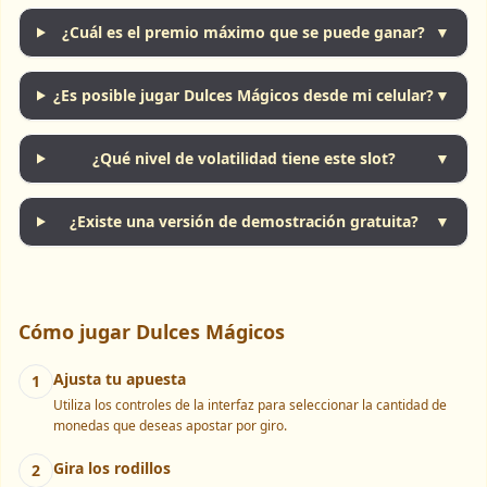
¿Cuál es el premio máximo que se puede ganar?
▼
¿Es posible jugar Dulces Mágicos desde mi celular?
▼
¿Qué nivel de volatilidad tiene este slot?
▼
¿Existe una versión de demostración gratuita?
▼
Cómo jugar Dulces Mágicos
Ajusta tu apuesta
1
Utiliza los controles de la interfaz para seleccionar la cantidad de
monedas que deseas apostar por giro.
Gira los rodillos
2