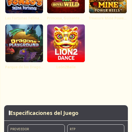
Las Fortunas Felinas de Fonzo
Princesa, Guisante y Salvaje Real
Treasure Mine Power Reels™
Parque de los Dragones
León2Baile
Especificaciones del Juego
PROVEEDOR
RTP