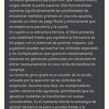
caigan desde la parte superior. Esta funcionalidad
aumenta significativamente las posibilidades de
encadenar múltiples premios en una sola apuesta,
creando un ritmo de juego fluido y emocionante que
recompensa la paciencia y la suerte.
En cuanto a su estructura técnica, el título presenta
una volatilidad media que equilibra la frecuencia de
los pagos con el potencial de premios mayores. Los
jugadores pueden aprovechar los símbolos especiales
y los multiplicadores que aparecen aleatoriamente,
elevando las ganancias potenciales sin necesidad de
entrar necesariamente en una ronda de bonificación
compleja.
La ronda de giros gratis es el corazón de la acción,
activada por la aparición de los símbolos de
dispersión. Durante esta fase, los multiplicadores
suelen volverse más agresivos, permitiendo que las
apuestas modestas se transformen en sumas
considerables. Es el momento donde la estrategia de
gestión de banca se pone a prueba frente a la