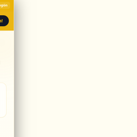
egión
a!
a