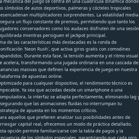
a mecánica del juego se centra en una cuadrícula dinámica donde
os símbolos de autos deportivos, palmeras y cócteles tropicales
esencadenan multiplicadores sorprendentes. La volatilidad media
segura un flujo constante de premios, permitiendo que tanto los
ugadores conservadores como los audaces disfruten de una sesió
quilibrada mientras persiguen el jackpot principal.
na de las características más destacadas es la ronda de
onificación 'Neon Rush', que activa giros gratis con comodines
xpandidos. Durante esta fase, la tensión aumenta y el ritmo visual
e acelera, transformando una jugada ordinaria en una cascada de
anancias masivas que definen la experiencia de juego en nuestra
lataforma de apuestas online.
ptimizado para cualquier dispositivo, el rendimiento técnico es
mpecable. Ya sea que accedas desde un smartphone o una
omputadora, la interfaz se adapta perfectamente, eliminando lag 
segurando que las animaciones fluidas no interrumpan tu
strategia de apuesta en los momentos críticos.
ara aquellos que prefieren analizar sus posibilidades antes de
rriesgar capital real, ofrecemos un modo de práctica detallado.
sta opción permite familiarizarse con la tabla de pagos y la
recuencia de los símbolos especiales, garantizando que cada giro