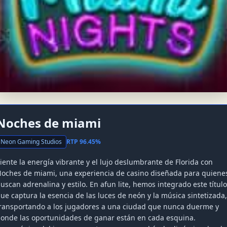
▶
Noches de miami
Neon Gaming Studios
RTP 96.45%
iente la energía vibrante y el lujo deslumbrante de Florida con
oches de miami, una experiencia de casino diseñada para quiene
uscan adrenalina y estilo. En afun lite, hemos integrado este título
ue captura la esencia de las luces de neón y la música sintetizada,
ransportando a los jugadores a una ciudad que nunca duerme y
onde las oportunidades de ganar están en cada esquina.