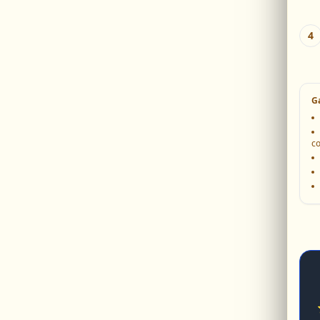
4
G
c