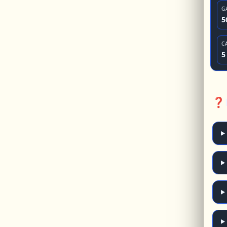
G
5
C
5
❓