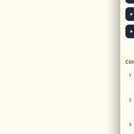
Có
1
2
3