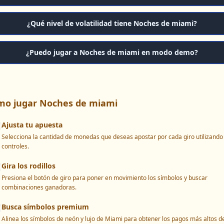
¿Qué nivel de volatilidad tiene Noches de miami?
¿Puedo jugar a Noches de miami en modo demo?
mo jugar Noches de miami
Ajusta tu apuesta
Selecciona la cantidad de monedas que deseas apostar por cada giro utilizando 
controles.
Gira los rodillos
Presiona el botón de giro para poner en movimiento los símbolos y buscar
combinaciones ganadoras.
Busca símbolos premium
Alinea los símbolos de neón y lujo de Miami para obtener los pagos más altos d